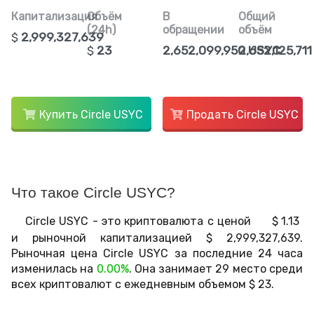
Капитализация
Объём
В
Общий
(24h)
обращении
объём
$
2,999,327,639
$
23
2,652,099,950 USYC
2,652,125,71
Купить Circle USYC
Продать Circle USYC
Что такое Circle USYC?
Circle USYC - это криптовалюта с ценой
$
1.13
и рыночной капитализацией
$
2,999,327,639
.
Рыночная цена Circle USYC за последние 24 часа
изменилась на
0.00%
. Она занимает 29 место среди
всех криптовалют с ежедневным объемом
$
23
.