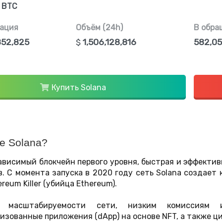
5 BTC
ация
Объём (24h)
В обра
852,825
$
1,506,128,816
582,05
Купить Solana
е Solana?
ависимый блокчейн первого уровня, быстрая и эффектив
в. С момента запуска в 2020 году сеть Solana создае
ereum Killer (убийца Ethereum).
ря масштабируемости сети, низким комиссиям
изованные приложения (dApp) на основе NFT, а также ц