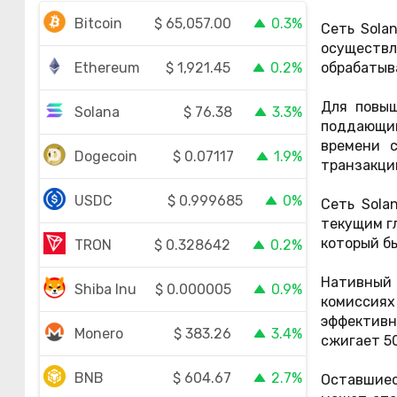
$
65,057.00
Bitcoin
0.3%
Сеть Sola
осуществл
$
1,921.45
Ethereum
0.2%
обрабатыва
Для повыш
$
76.38
Solana
3.3%
поддающий
времени 
$
0.07117
Dogecoin
1.9%
транзакци
$
0.999685
USDC
0%
Сеть Sola
текущим г
который бы
$
0.328642
TRON
0.2%
Нативный 
$
0.000005
Shiba Inu
0.9%
комиссия
эффективн
$
383.26
Monero
3.4%
сжигает 50
$
604.67
BNB
2.7%
Оставшиес