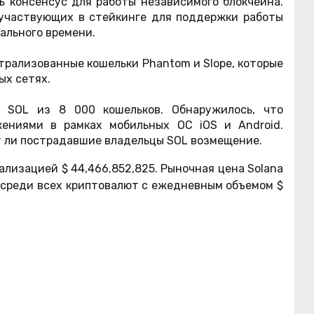
 консенсус для работы независимого блокчейна.
 участвующих в стейкинге для поддержки работы
еального времени.
нтрализованные кошельки Phantom и Slope, которые
ых сетях.
 SOL из 8 000 кошельков. Обнаружилось, что
ениями в рамках мобильных ОС iOS и Android.
т ли пострадавшие владельцы SOL возмещение.
тализацией
$
44,466,852,825
. Рыночная цена Solana
о среди всех криптовалют с ежедневным объемом
$