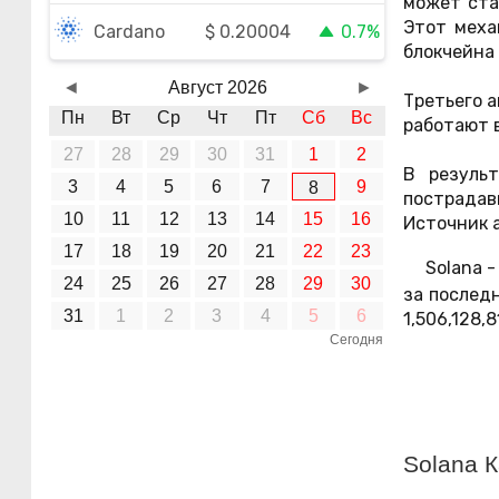
может ста
Этот меха
$
0.20004
Cardano
0.7%
блокчейна 
◄
Август 2026
►
Третьего а
Пн
Вт
Ср
Чт
Пт
Сб
Вс
работают в
27
28
29
30
31
1
2
В резуль
3
4
5
6
7
9
8
пострадав
10
11
12
13
14
15
16
Источник 
17
18
19
20
21
22
23
Solana 
24
25
26
27
28
29
30
за послед
31
1
2
3
4
5
6
1,506,128,8
Сегодня
Solana 