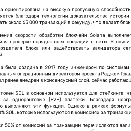
na ориентирована на высокую пропускную способность
яется благодаря технологии доказательства истории 
ть около 65 000 транзакций в секунду, что делает бло
ения скорости обработки блокчейн Solana выполня
ся проверке порядок всех операций в сети. В связи
создателя блока или задействовать валидатора се
й.
na была создана в 2017 году инженером по системам
лавным операционным директором проекта Раджем Гокал
л ранее внедрен в консенсусный слой, сейчас работающ
токен SOL в основном используется для стейкинга, ч
х за одноранговые (P2P) платежи. Благодаря неог
о выполняют эти функции. Однако в рамках формул
% SOL, которые используются в комиссиях за транзакци
я 50% от комиссий за транзакции перечисляются валид