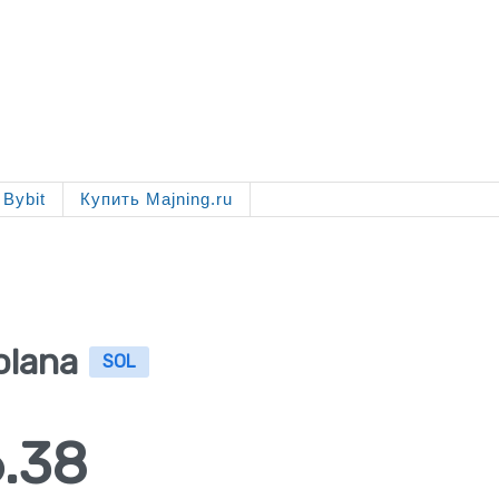
Bybit
Купить Majning.ru
olana
SOL
6.38