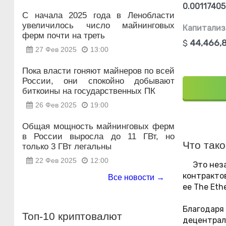
0.0011740
С начала 2025 года в Ленобласти
увеличилось число майнинговых
Капитализ
ферм почти на треть
$
44,466,
27 Фев 2025
13:00
Пока власти гоняют майнеров по всей
России, они спокойно добывают
биткоины на государственных ПК
26 Фев 2025
19:00
Общая мощность майнинговых ферм
в России выросла до 11 ГВт, но
Что тако
только 3 ГВт легальны
22 Фев 2025
12:00
Это нез
контракто
Все новости →
ее The Eth
Благода
Топ-10 криптовалют
децентрал