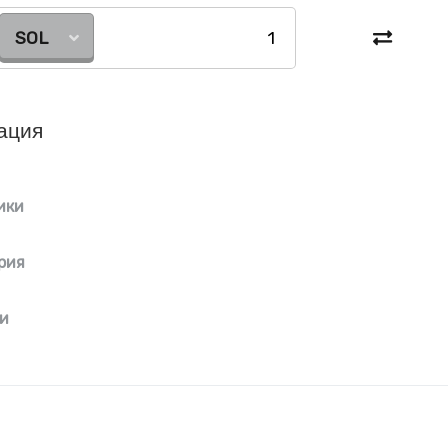
SOL
ация
ики
рия
и