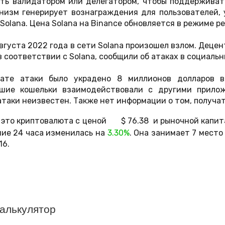
ть валидатором или делегатором, чтобы поддерживать
низм генерирует вознаграждения для пользователей,
Solana. Цена Solana на Binance обновляется в режиме р
вгуста 2022 года в сети Solana произошел взлом. Деце
 соответствии с Solana, сообщили об атаках в социальн
тате атаки было украдено 8 миллионов долларов в
шие кошельки взаимодействовали с другими прилож
атаки неизвестен. Также нет информации о том, получа
- это криптовалюта с ценой
$
76.38
и рыночной капи
ние 24 часа изменилась на
3.30%
. Она занимает 7 мест
16
.
Калькулятор