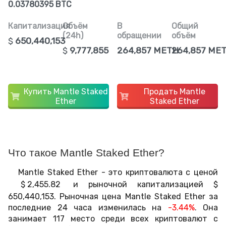
0.03780395 BTC
Капитализация
Объём
В
Общий
(24h)
обращении
объём
$
650,440,153
$
9,777,855
264,857 METH
264,857 ME
Купить Mantle Staked
Продать Mantle
Ether
Staked Ether
Что такое Mantle Staked Ether?
Mantle Staked Ether - это криптовалюта с ценой
$
2,455.82
и рыночной капитализацией
$
650,440,153
. Рыночная цена Mantle Staked Ether за
последние 24 часа изменилась на
-3.44%
. Она
занимает 117 место среди всех криптовалют с