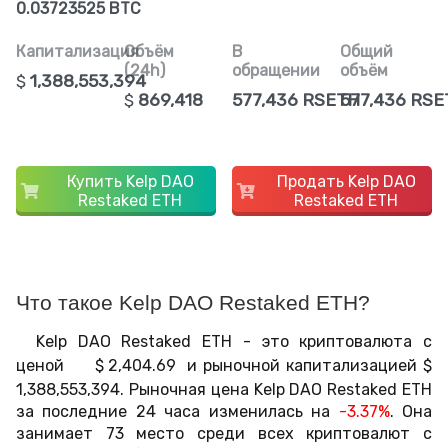
0.03723525 BTC
Капитализация
Объём
В
Общий
(24h)
обращении
объём
$
1,388,553,394
$
869,418
577,436 RSETH
577,436 RS
Купить Kelp DAO
Продать Kelp DAO
Restaked ETH
Restaked ETH
Что такое Kelp DAO Restaked ETH?
Kelp DAO Restaked ETH - это криптовалюта с
ценой
$
2,404.69
и рыночной капитализацией
$
1,388,553,394
. Рыночная цена Kelp DAO Restaked ETH
за последние 24 часа изменилась на
-3.37%
. Она
занимает 73 место среди всех криптовалют с