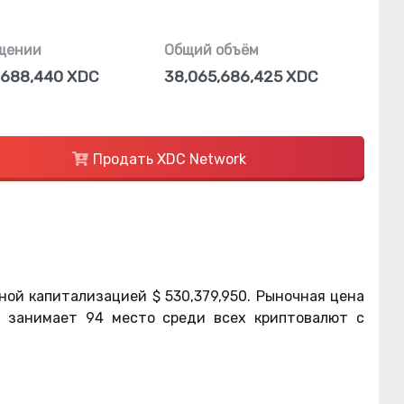
щении
Общий объём
,688,440 XDC
38,065,686,425 XDC
Продать XDC Network
ной капитализацией
$
530,379,950
. Рыночная цена
а занимает 94 место среди всех криптовалют с