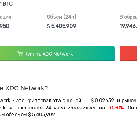
1 BTC
ация
Объём (24h)
В обра
,950
$
5,405,909
19,946
Купить XDC Network
ое XDC Network?
work - это криптовалюта с ценой
$
0.02659
и рыноч
rk за последние 24 часа изменилась на
-0.50%
. Он
ым объемом
$
5,405,909
.