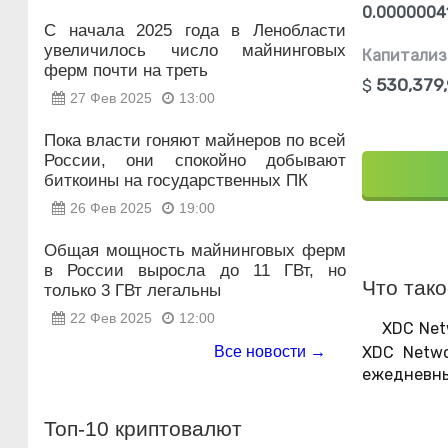
0.0000004
С начала 2025 года в Ленобласти
увеличилось число майнинговых
Капитализ
ферм почти на треть
$
530,379
27 Фев 2025
13:00
Пока власти гоняют майнеров по всей
России, они спокойно добывают
биткоины на государственных ПК
26 Фев 2025
19:00
Общая мощность майнинговых ферм
в России выросла до 11 ГВт, но
Что так
только 3 ГВт легальны
22 Фев 2025
12:00
XDC Net
XDC Netwo
Все новости →
ежедневн
Топ-10 криптовалют