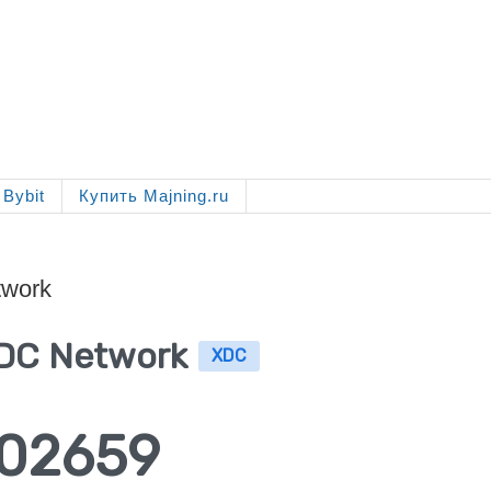
Bybit
Купить Majning.ru
work
DC Network
XDC
.02659