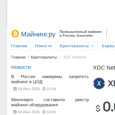
Промышленный майнинг
Майнинг.ру
в России, блокчейн
Главная
Новости
Криптовалюты
Биржа 
Главная
Криптовалюты
XDC Network
Новости
XDC Net
В России намерены запретить
X
майнинг в ЦОД
09 Июл 2025
15:54
Минэнерго составило реестр
0
майнинг-оборудования
$
04 Июл 2025
16:00