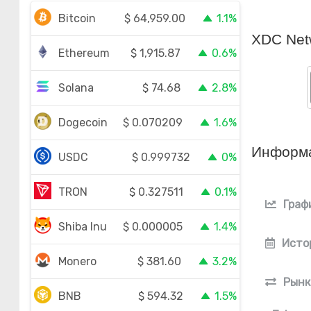
$
64,959.00
Bitcoin
1.1%
XDC Net
$
1,915.87
Ethereum
0.6%
$
74.68
Solana
2.8%
$
0.070209
Dogecoin
1.6%
Информ
$
0.999732
USDC
0%
$
0.327511
TRON
0.1%
Граф
$
0.000005
Shiba Inu
1.4%
Исто
$
381.60
Monero
3.2%
Рынк
$
594.32
BNB
1.5%