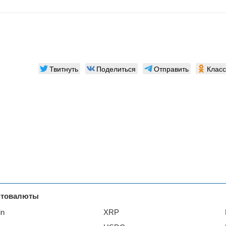
Твитнуть
Поделиться
Отправить
Класс
птовалюты
in
XRP