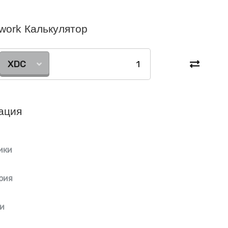
work Калькулятор
XDC
ация
ики
рия
и