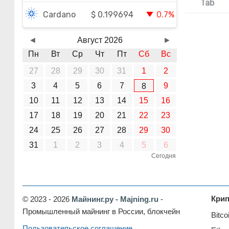
Tab
$
0.199694
Cardano
0.7%
◄
Август 2026
►
Пн
Вт
Ср
Чт
Пт
Сб
Вс
27
28
29
30
31
1
2
3
4
5
6
7
9
8
10
11
12
13
14
15
16
17
18
19
20
21
22
23
24
25
26
27
28
29
30
31
1
2
3
4
5
6
Сегодня
Кри
© 2023 - 2026
Майнинг.ру - Majning.ru
-
Промышленный майнинг в России, блокчейн
Bitco
Пользовательское соглашение